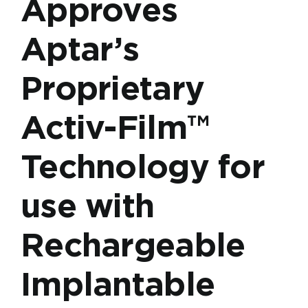
Approves
益
生
Aptar’s
菌
市
场
Proprietary
的
两
Activ-Film™
项
新
技
Technology for
术
use with
Rechargeable
Implantable