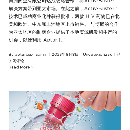
博腾药业有限公司达成战略合作，将Activ-Blister™
解决方案带到亚太市场。在此之前，Activ-Blister™
技术已成功商业化并获得批准，两款 HIV 药物已在北
美和欧洲、中东和非洲地区上市销售。 与博腾的合作
为亚太地区的制药企业提供了本地资源研发和生产的
机会，以便利用 Aptar [...]
Aptar
By
aptarcsp_admin
|
2023年8月8日
|
Uncategorized
|
已
Active
关闭评论
Materi
Read More
Scienc
与
博
腾
合
作，
将
Activ-
Blister