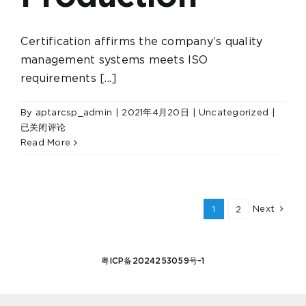
Certification affirms the company’s quality
management systems meets ISO
requirements [...]
Aptar
By
aptarcsp_admin
|
2021年4月20日
|
Uncategorized
|
Activ
已关闭评论
Materi
Read More
Scien
Earns
ISO
Quali
Next
1
2
Certif
for
Medic
粤ICP备2024253059号-1
Devic
Produ