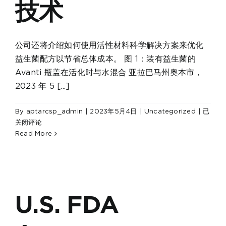
技术
公司还将介绍如何使用活性材料科学解决方案来优化
益生菌配方以节省总体成本。 图 1：装有益生菌的
Avanti 瓶盖在活化时与水混合 亚拉巴马州奥本市，
2023 年 5 [...]
Aptar
By
aptarcsp_admin
|
2023年5月4日
|
Uncategorized
|
已
Active
关闭评论
Materi
Read More
Scienc
将
在
Vitafo
Europ
U.S. FDA
上
预
览