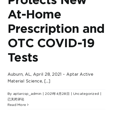
At-Home
Prescription and
OTC COVID-19
Tests
Auburn, AL, April 28, 2021 – Aptar Active
Material Science, [...]
Aptar
By
aptarcsp_admin
|
2021年4月28日
|
Uncategorized
|
Activ
已关闭评论
Materi
Read More
Scienc