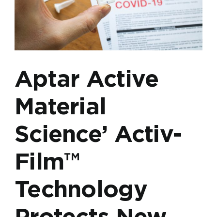
Neuro
Aptar Active
Material
Science’ Activ-
Film™
Technology
Protects New