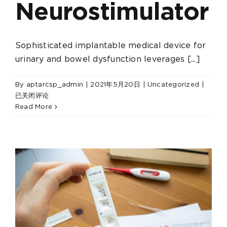
Neurostimulator
Sophisticated implantable medical device for
urinary and bowel dysfunction leverages [...]
U.S.
By
aptarcsp_admin
|
2021年5月20日
|
Uncategorized
|
FDA
已关闭评论
Appr
Read More
Aptar
Propr
Activ
Film™
Techn
for
use
with
Recha
-
Impla