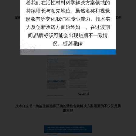
着我们在活性材料科学解决方案领域的
持续增长与领先地位。虽然名称和视觉
TM
案例研究：Aptar Active Material Science Nanopatch
案例
形象有所变化,我们在专业能力、技术实
分析
力及创新承诺方面始终如一。在过渡期
间,品牌标识可能会出现短期不一致情
况。感谢理解!
技术白皮书：为益生菌选择正确的活性包装解决方案需要的不仅仅是肠
道本能