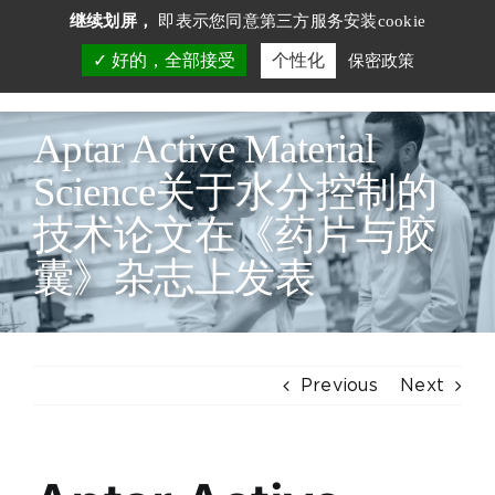
Skip
Cookie管理面板
继续划屏，
即表示您同意第三方服务安装cookie
to
好的，全部接受
个性化
保密政策
Togg
content
Navi
服务市场
Aptar Active Material
服务
Science关于水分控制的
技术论文在《药片与胶
技术
囊》杂志上发表
资料中心
简介
联系我们
Previous
Next